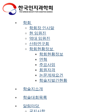
Skip
Menu
Close
to
content
학회
학회장 인사말
현 임원진
역대 임원진
산하연구회
학회현황정보
학회현황정보
연혁
주요사업
회원자격
논문게재요건
학술지발간현황
학술지소개
학술대회목록
알림마당
공지사항