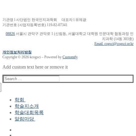
기관명 l 사단법인 한국인지과학회 대표자 l 유제광
기관번호 (사업자등록번호) 119-82-07341
08826
서울시 관악구 관악로 1 (신림동, 서울대학교 대학원 인문대학 협동과정 인
지과학 (14동 303호)
Email. cogsci@cogsci.or.kr
개인정보처리방침
Copyright © 2026 kcogsci – Powered by
Customify
.
Add custom text here or remove it
Search
for:
학회
학술지소개
학회장 인사말
학술대회목록
현 임원진
알림마당
역대 임원진
산하연구회
공지사항
학회현황정보
뉴스레터