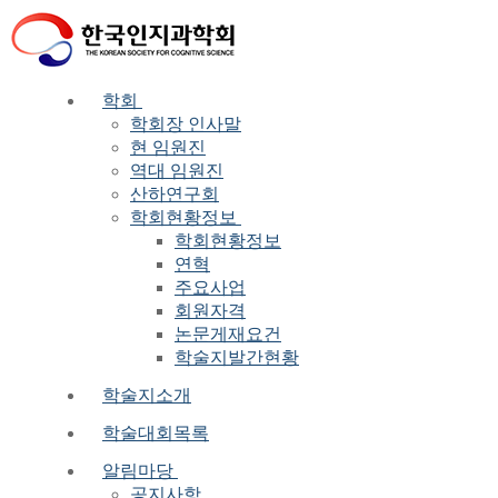
Skip
Menu
Close
to
content
학회
학회장 인사말
현 임원진
역대 임원진
산하연구회
학회현황정보
학회현황정보
연혁
주요사업
회원자격
논문게재요건
학술지발간현황
학술지소개
학술대회목록
알림마당
공지사항