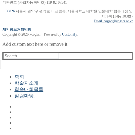
기관번호 (사업자등록번호) 119-82-07341
08826
서울시 관악구 관악로 1 (신림동, 서울대학교 대학원 인문대학 협동과정 인
지과학 (14동 303호)
Email. cogsci@cogsci.or.kr
개인정보처리방침
Copyright © 2026 kcogsci – Powered by
Customify
.
Add custom text here or remove it
Search
for:
학회
학술지소개
학회장 인사말
학술대회목록
현 임원진
알림마당
역대 임원진
산하연구회
공지사항
학회현황정보
뉴스레터
자료실
학회현황정보
Gallery
연혁
공지사항(2006-2015)
주요사업
한글 및 한국어 정보처리 학술대회
회원자격