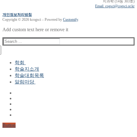
지과학 (14동 303호)
Email. cogsci@cogsci.or.kr
개인정보처리방침
Copyright © 2026 kcogsci – Powered by
Customify
.
Add custom text here or remove it
Search
for:
학회
학술지소개
학회장 인사말
학술대회목록
현 임원진
알림마당
역대 임원진
산하연구회
공지사항
학회현황정보
뉴스레터
자료실
학회현황정보
Gallery
연혁
공지사항(2006-2015)
주요사업
한글 및 한국어 정보처리 학술대회
회원자격
Button
논문게재요건
학술지발간현황