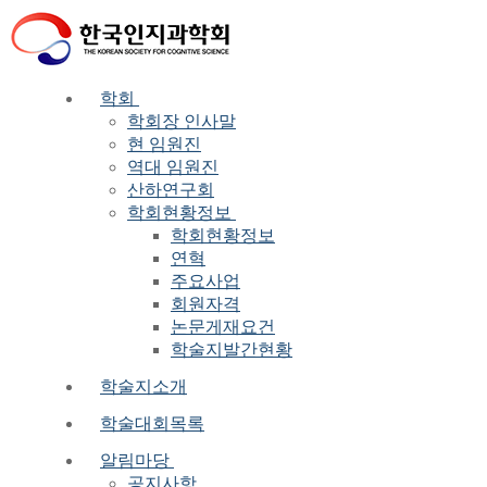
Skip
Menu
Close
to
content
학회
학회장 인사말
현 임원진
역대 임원진
산하연구회
학회현황정보
학회현황정보
연혁
주요사업
회원자격
논문게재요건
학술지발간현황
학술지소개
학술대회목록
알림마당
공지사항