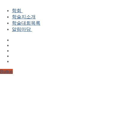
학회
학술지소개
학회장 인사말
학술대회목록
현 임원진
알림마당
역대 임원진
산하연구회
공지사항
학회현황정보
뉴스레터
자료실
학회현황정보
Gallery
연혁
공지사항(2006-2015)
주요사업
한글 및 한국어 정보처리 학술대회
회원자격
Button
논문게재요건
학술지발간현황