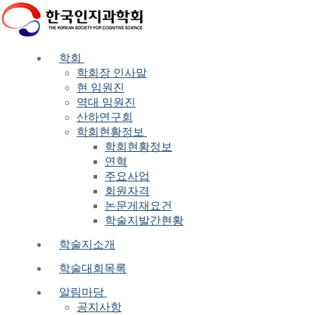
Skip
Menu
Close
to
content
학회
학회장 인사말
현 임원진
역대 임원진
산하연구회
학회현황정보
학회현황정보
연혁
주요사업
회원자격
논문게재요건
학술지발간현황
학술지소개
학술대회목록
알림마당
공지사항