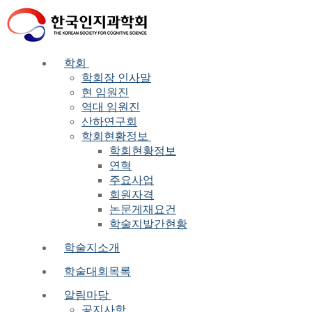
Skip
Menu
Close
to
content
학회
학회장 인사말
현 임원진
역대 임원진
산하연구회
학회현황정보
학회현황정보
연혁
주요사업
회원자격
논문게재요건
학술지발간현황
학술지소개
학술대회목록
알림마당
공지사항