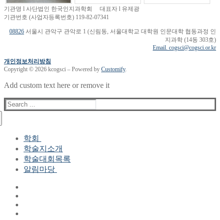
기관명 l 사단법인 한국인지과학회 대표자 l 유제광
기관번호 (사업자등록번호) 119-82-07341
08826
서울시 관악구 관악로 1 (신림동, 서울대학교 대학원 인문대학 협동과정 인
지과학 (14동 303호)
Email. cogsci@cogsci.or.kr
개인정보처리방침
Copyright © 2026 kcogsci – Powered by
Customify
.
Add custom text here or remove it
Search
for:
학회
학술지소개
학회장 인사말
학술대회목록
현 임원진
알림마당
역대 임원진
산하연구회
공지사항
학회현황정보
뉴스레터
자료실
학회현황정보
Gallery
연혁
공지사항(2006-2015)