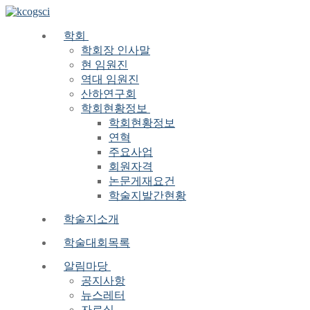
Skip
Menu
Close
to
content
학회
학회장 인사말
현 임원진
역대 임원진
산하연구회
학회현황정보
학회현황정보
연혁
주요사업
회원자격
논문게재요건
학술지발간현황
학술지소개
학술대회목록
알림마당
공지사항
뉴스레터
자료실