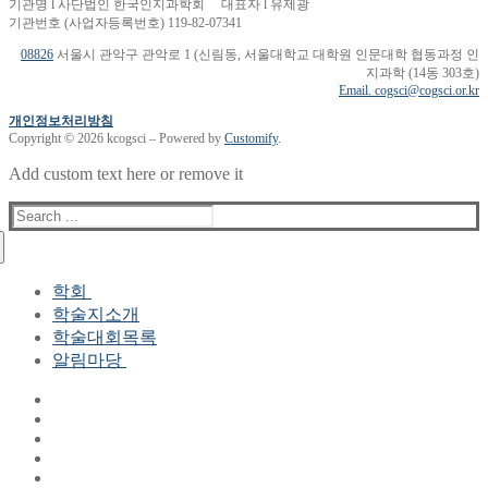
기관명 l 사단법인 한국인지과학회 대표자 l 유제광
기관번호 (사업자등록번호) 119-82-07341
08826
서울시 관악구 관악로 1 (신림동, 서울대학교 대학원 인문대학 협동과정 인
지과학 (14동 303호)
Email. cogsci@cogsci.or.kr
개인정보처리방침
Copyright © 2026 kcogsci – Powered by
Customify
.
Add custom text here or remove it
Search
for:
학회
학술지소개
학회장 인사말
학술대회목록
현 임원진
알림마당
역대 임원진
산하연구회
공지사항
학회현황정보
뉴스레터
자료실
학회현황정보
Gallery
연혁
공지사항(2006-2015)
주요사업