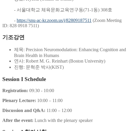
- 서울대학교 체육문화교육연구동(71-1동) 308호
-
https://snu-ac-kr.zoom.us/j/82809187511
(Zoom Meeting
ID: 828 0918 7511)
기조강연
제목: Precision Neuromodulation: Enhancing Cognition and
Brain Health in Humans
연사: Robert M. G. Reinhart (Boston University)
진행: 문혁준 박사(KIST)
Session I Schedule
Registration:
09:30 - 10:00
Plenary Lecture:
10:00 – 11:00
Discussion and Q&A:
11:00 – 12:00
After the event:
Lunch with the plenary speaker