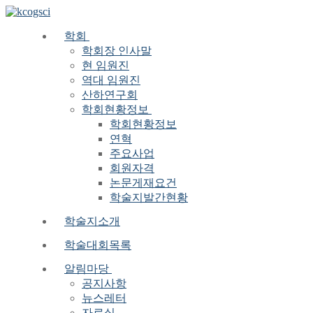
Skip
Menu
Close
to
content
학회
학회장 인사말
현 임원진
역대 임원진
산하연구회
학회현황정보
학회현황정보
연혁
주요사업
회원자격
논문게재요건
학술지발간현황
학술지소개
학술대회목록
알림마당
공지사항
뉴스레터
자료실