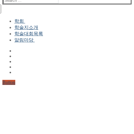
for:
학회
학술지소개
학회장 인사말
학술대회목록
현 임원진
알림마당
역대 임원진
산하연구회
공지사항
학회현황정보
뉴스레터
자료실
학회현황정보
Gallery
연혁
공지사항(2006-2015)
주요사업
한글 및 한국어 정보처리 학술대회
회원자격
Button
논문게재요건
학술지발간현황