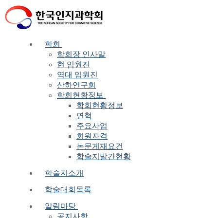
Skip
Menu
Close
to
content
학회
학회장 인사말
현 임원진
역대 임원진
산하연구회
학회현황정보
학회현황정보
연혁
주요사업
회원자격
논문게재요건
학술지발간현황
학술지소개
학술대회목록
알림마당
공지사항