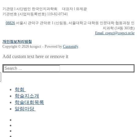
기관명 l 사단법인 한국인지과학회 대표자 l 유제광
기관번호 (사업자등록번호) 119-82-07341
08826
서울시 관악구 관악로 1 (신림동, 서울대학교 대학원 인문대학 협동과정 인
지과학 (14동 303호)
Email. cogsci@cogsci.or.kr
개인정보처리방침
Copyright © 2026 kcogsci – Powered by
Customify
.
Add custom text here or remove it
Search
for:
학회
학술지소개
학회장 인사말
학술대회목록
현 임원진
알림마당
역대 임원진
산하연구회
공지사항
학회현황정보
뉴스레터
자료실
학회현황정보
Gallery
연혁