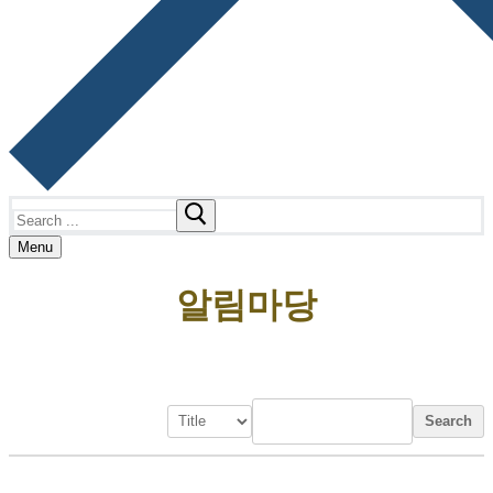
Search
for:
Menu
알림마당
Search