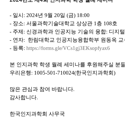
-
일시
: 2024
년
9
월
20
일
(금
) 18:00
-
장소
:
서울
과학기술
대학교
상상
관 1층
108호
-
주제
:
신경과학과 인공지능 기술의 융합: 디지털
-
연자
: 한림대학교 인공지능융합학부 원동옥 교
- 등록:
https://forms.gle/VCs1gj3EKsopfyax6
본 인지과학 학생 월례 세미나를 후원해주실 분들
우리은행
: 1005-501-710024(
한국인지과학회)
많은 관심과 참여 바랍니다.
감사합니다.
한국인지과학회 사무국