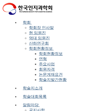
Skip
Menu
Close
to
content
학회
학회장 인사말
현 임원진
역대 임원진
산하연구회
학회현황정보
학회현황정보
연혁
주요사업
회원자격
논문게재요건
학술지발간현황
학술지소개
학술대회목록
알림마당
공지사항