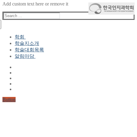
Add custom text here or remove it
Search
for:
학회
학술지소개
학회장 인사말
학술대회목록
현 임원진
알림마당
역대 임원진
산하연구회
공지사항
학회현황정보
뉴스레터
자료실
학회현황정보
Gallery
연혁
공지사항(2006-2015)
주요사업
한글 및 한국어 정보처리 학술대회
회원자격
Button
논문게재요건
학술지발간현황