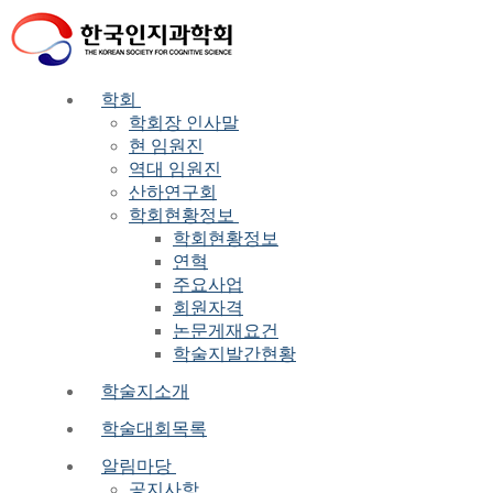
Skip
Menu
Close
to
content
학회
학회장 인사말
현 임원진
역대 임원진
산하연구회
학회현황정보
학회현황정보
연혁
주요사업
회원자격
논문게재요건
학술지발간현황
학술지소개
학술대회목록
알림마당
공지사항