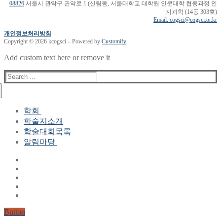
08826
서울시 관악구 관악로 1 (신림동, 서울대학교 대학원 인문대학 협동과정 인
지과학 (14동 303호)
Email. cogsci@cogsci.or.kr
개인정보처리방침
Copyright © 2026 kcogsci – Powered by
Customify
.
Add custom text here or remove it
Search
for:
학회
학술지소개
학회장 인사말
학술대회목록
현 임원진
알림마당
역대 임원진
산하연구회
공지사항
학회현황정보
뉴스레터
자료실
학회현황정보
Gallery
연혁
공지사항(2006-2015)
주요사업
한글 및 한국어 정보처리 학술대회
회원자격
Button
논문게재요건