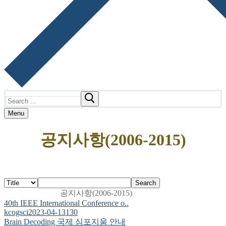
Search
for:
Menu
공지사항(2006-2015)
Search
공지사항(2006-2015)
40th IEEE International Conference o..
kcogsci
2023-04-13
130
Brain Decoding 국제 심포지움 안내