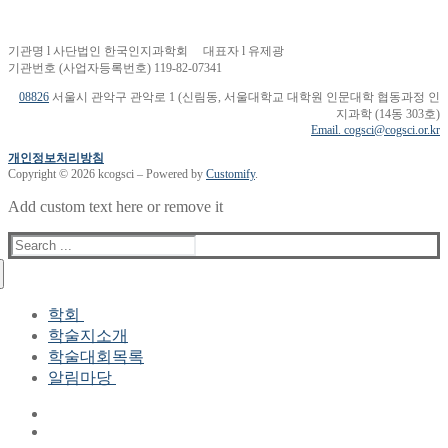
기관명 l 사단법인 한국인지과학회 대표자 l 유제광
기관번호 (사업자등록번호) 119-82-07341
08826
서울시 관악구 관악로 1 (신림동, 서울대학교 대학원 인문대학 협동과정 인
지과학 (14동 303호)
Email. cogsci@cogsci.or.kr
개인정보처리방침
Copyright © 2026 kcogsci – Powered by
Customify
.
Add custom text here or remove it
Search
for:
학회
학술지소개
학회장 인사말
학술대회목록
현 임원진
알림마당
역대 임원진
산하연구회
공지사항
학회현황정보
뉴스레터
자료실
학회현황정보