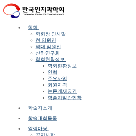
Skip
Menu
Close
to
content
학회
학회장 인사말
현 임원진
역대 임원진
산하연구회
학회현황정보
학회현황정보
연혁
주요사업
회원자격
논문게재요건
학술지발간현황
학술지소개
학술대회목록
알림마당
공지사항