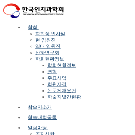
Skip
Menu
Close
to
content
학회
학회장 인사말
현 임원진
역대 임원진
산하연구회
학회현황정보
학회현황정보
연혁
주요사업
회원자격
논문게재요건
학술지발간현황
학술지소개
학술대회목록
알림마당
공지사항