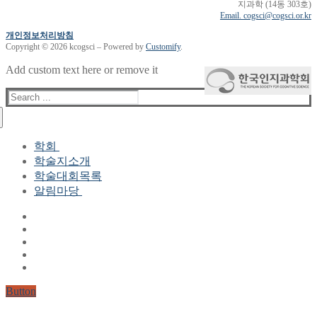
지과학 (14동 303호)
Email. cogsci@cogsci.or.kr
개인정보처리방침
Copyright © 2026 kcogsci – Powered by
Customify
.
Add custom text here or remove it
Search
for:
학회
학술지소개
학회장 인사말
학술대회목록
현 임원진
알림마당
역대 임원진
산하연구회
공지사항
학회현황정보
뉴스레터
자료실
학회현황정보
Gallery
연혁
공지사항(2006-2015)
주요사업
한글 및 한국어 정보처리 학술대회
회원자격
Button
논문게재요건
학술지발간현황