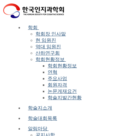
Skip
Menu
Close
to
content
학회
학회장 인사말
현 임원진
역대 임원진
산하연구회
학회현황정보
학회현황정보
연혁
주요사업
회원자격
논문게재요건
학술지발간현황
학술지소개
학술대회목록
알림마당
공지사항