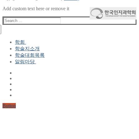
Add custom text here or remove it
Search
for:
학회
학술지소개
학회장 인사말
학술대회목록
현 임원진
알림마당
역대 임원진
산하연구회
공지사항
학회현황정보
뉴스레터
자료실
학회현황정보
Gallery
연혁
공지사항(2006-2015)
주요사업
한글 및 한국어 정보처리 학술대회
회원자격
Button
논문게재요건
학술지발간현황