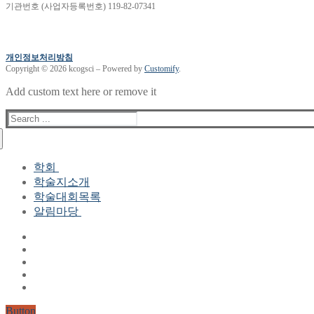
기관번호 (사업자등록번호) 119-82-07341
개인정보처리방침
Copyright © 2026 kcogsci – Powered by
Customify
.
Add custom text here or remove it
Search
for:
학회
학술지소개
학회장 인사말
학술대회목록
현 임원진
알림마당
역대 임원진
산하연구회
공지사항
학회현황정보
뉴스레터
자료실
학회현황정보
Gallery
연혁
공지사항(2006-2015)
주요사업
한글 및 한국어 정보처리 학술대회
회원자격
Button