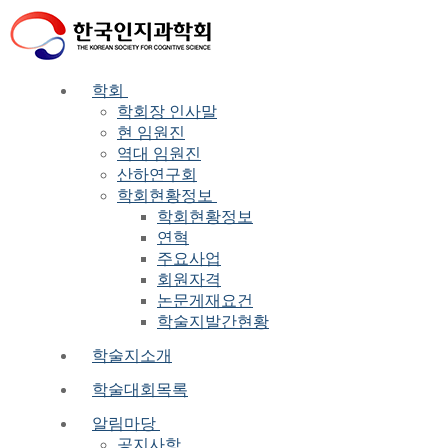
Skip
Menu
Close
to
content
학회
학회장 인사말
현 임원진
역대 임원진
산하연구회
학회현황정보
학회현황정보
연혁
주요사업
회원자격
논문게재요건
학술지발간현황
학술지소개
학술대회목록
알림마당
공지사항