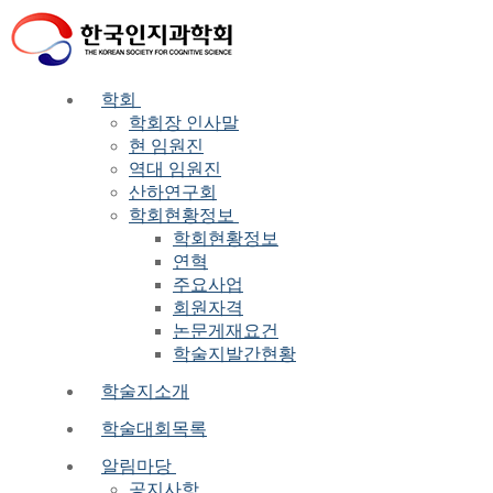
Skip
Menu
Close
to
content
학회
학회장 인사말
현 임원진
역대 임원진
산하연구회
학회현황정보
학회현황정보
연혁
주요사업
회원자격
논문게재요건
학술지발간현황
학술지소개
학술대회목록
알림마당
공지사항