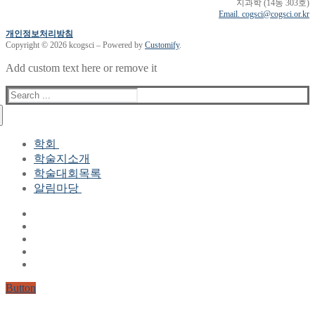
지과학 (14동 303호)
Email. cogsci@cogsci.or.kr
개인정보처리방침
Copyright © 2026 kcogsci – Powered by
Customify
.
Add custom text here or remove it
Search
for:
학회
학술지소개
학회장 인사말
학술대회목록
현 임원진
알림마당
역대 임원진
산하연구회
공지사항
학회현황정보
뉴스레터
자료실
학회현황정보
Gallery
연혁
공지사항(2006-2015)
주요사업
한글 및 한국어 정보처리 학술대회
회원자격
Button
논문게재요건
학술지발간현황