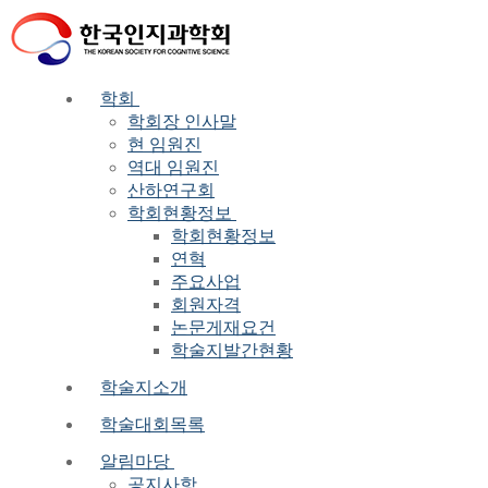
Skip
Menu
Close
to
content
학회
학회장 인사말
현 임원진
역대 임원진
산하연구회
학회현황정보
학회현황정보
연혁
주요사업
회원자격
논문게재요건
학술지발간현황
학술지소개
학술대회목록
알림마당
공지사항