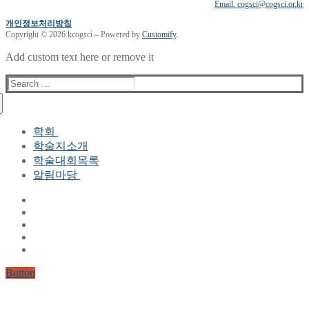
Email. cogsci@cogsci.or.kr
개인정보처리방침
Copyright © 2026 kcogsci – Powered by
Customify
.
Add custom text here or remove it
Search
for:
학회
학술지소개
학회장 인사말
학술대회목록
현 임원진
알림마당
역대 임원진
산하연구회
공지사항
학회현황정보
뉴스레터
자료실
학회현황정보
Gallery
연혁
공지사항(2006-2015)
주요사업
한글 및 한국어 정보처리 학술대회
회원자격
Button
논문게재요건
학술지발간현황