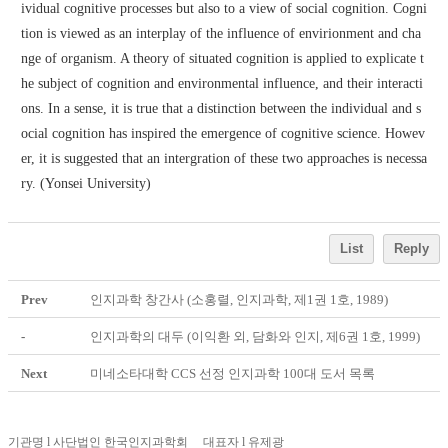
ividual cognitive processes but also to a view of social cognition. Cogni
tion is viewed as an interplay of the influence of envirionment and cha
nge of organism. A theory of situated cognition is applied to explicate t
he subject of cognition and environmental influence, and their interacti
ons. In a sense, it is true that a distinction between the individual and s
ocial cognition has inspired the emergence of cognitive science. Howev
er, it is suggested that an intergration of these two approaches is necessa
ry. (Yonsei University)
List
Reply
Prev
인지과학 창간사 (소홍렬, 인지과학, 제1권 1호, 1989)
-
인지과학의 대두 (이익환 외, 담화와 인지, 제6권 1호, 1999)
Next
미네소타대학 CCS 선정 인지과학 100대 도서 목록
기관명 l 사단법인 한국인지과학회 대표자 l 유제광