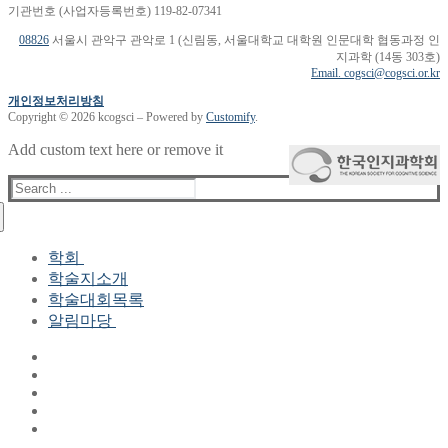
기관번호 (사업자등록번호) 119-82-07341
08826
서울시 관악구 관악로 1 (신림동, 서울대학교 대학원 인문대학 협동과정 인
지과학 (14동 303호)
Email. cogsci@cogsci.or.kr
개인정보처리방침
Copyright © 2026 kcogsci – Powered by
Customify
.
Add custom text here or remove it
Search
for:
학회
학술지소개
학회장 인사말
학술대회목록
현 임원진
알림마당
역대 임원진
산하연구회
공지사항
학회현황정보
뉴스레터
자료실
학회현황정보
Gallery
연혁
공지사항(2006-2015)
주요사업
한글 및 한국어 정보처리 학술대회
회원자격