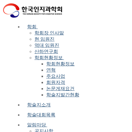
Skip
Menu
Close
to
content
학회
학회장 인사말
현 임원진
역대 임원진
산하연구회
학회현황정보
학회현황정보
연혁
주요사업
회원자격
논문게재요건
학술지발간현황
학술지소개
학술대회목록
알림마당
공지사항