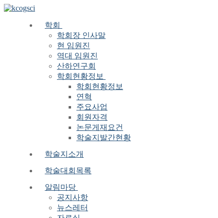
Skip
Menu
Close
to
content
학회
학회장 인사말
현 임원진
역대 임원진
산하연구회
학회현황정보
학회현황정보
연혁
주요사업
회원자격
논문게재요건
학술지발간현황
학술지소개
학술대회목록
알림마당
공지사항
뉴스레터
자료실