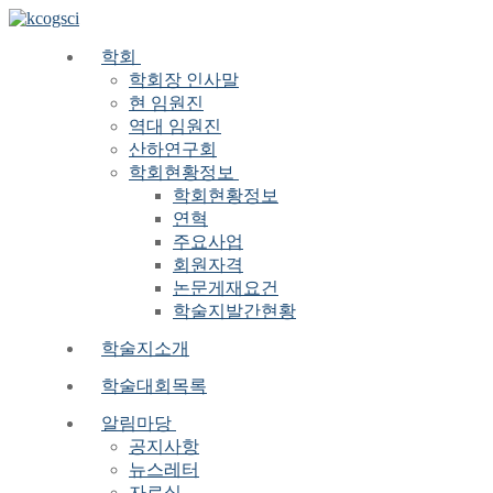
Skip
Menu
Close
to
content
학회
학회장 인사말
현 임원진
역대 임원진
산하연구회
학회현황정보
학회현황정보
연혁
주요사업
회원자격
논문게재요건
학술지발간현황
학술지소개
학술대회목록
알림마당
공지사항
뉴스레터
자료실