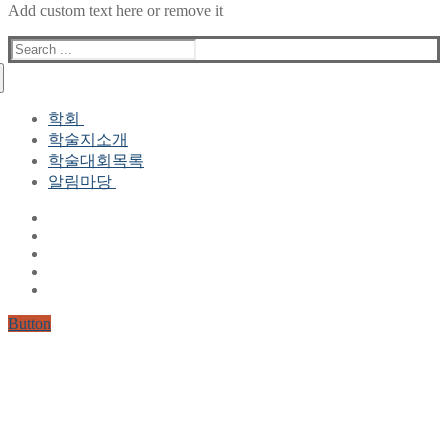
Add custom text here or remove it
Search
for:
학회
학술지소개
학회장 인사말
학술대회목록
현 임원진
알림마당
역대 임원진
산하연구회
공지사항
학회현황정보
뉴스레터
자료실
학회현황정보
Gallery
연혁
공지사항(2006-2015)
주요사업
한글 및 한국어 정보처리 학술대회
회원자격
Button
논문게재요건
학술지발간현황