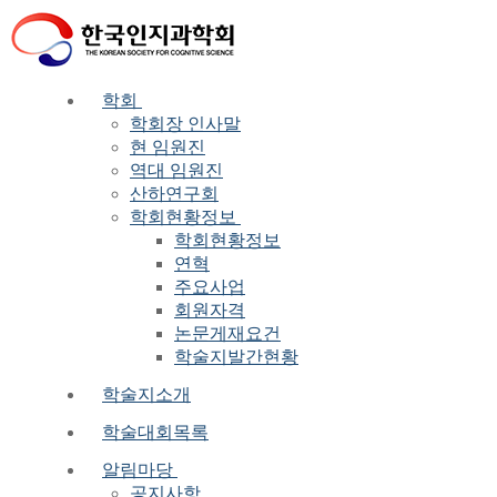
Skip
Menu
Close
to
content
학회
학회장 인사말
현 임원진
역대 임원진
산하연구회
학회현황정보
학회현황정보
연혁
주요사업
회원자격
논문게재요건
학술지발간현황
학술지소개
학술대회목록
알림마당
공지사항