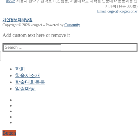
08826
서울시 관악구 관악로 1 (신림동, 서울대학교 대학원 인문대학 협동과정 인
지과학 (14동 303호)
Email. cogsci@cogsci.or.kr
개인정보처리방침
Copyright © 2026 kcogsci – Powered by
Customify
.
Add custom text here or remove it
Search
for:
학회
학술지소개
학회장 인사말
학술대회목록
현 임원진
알림마당
역대 임원진
산하연구회
공지사항
학회현황정보
뉴스레터
자료실
학회현황정보
Gallery
연혁
공지사항(2006-2015)
주요사업
한글 및 한국어 정보처리 학술대회
회원자격
Button
논문게재요건