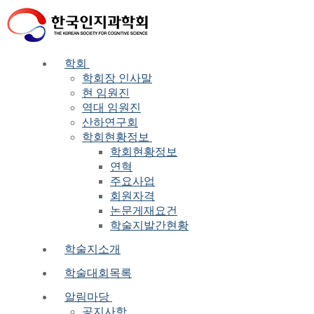
Skip
Menu
Close
to
content
학회
학회장 인사말
현 임원진
역대 임원진
산하연구회
학회현황정보
학회현황정보
연혁
주요사업
회원자격
논문게재요건
학술지발간현황
학술지소개
학술대회목록
알림마당
공지사항