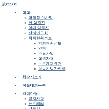
Skip
Menu
Close
to
content
학회
학회장 인사말
현 임원진
역대 임원진
산하연구회
학회현황정보
학회현황정보
연혁
주요사업
회원자격
논문게재요건
학술지발간현황
학술지소개
학술대회목록
알림마당
공지사항
뉴스레터
자료실