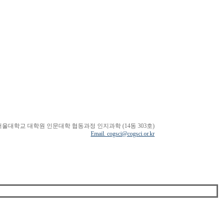
서울대학교 대학원 인문대학 협동과정 인지과학 (14동 303호)
Email. cogsci@cogsci.or.kr