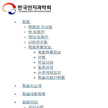
Skip
Menu
Close
to
content
학회
학회장 인사말
현 임원진
역대 임원진
산하연구회
학회현황정보
학회현황정보
연혁
주요사업
회원자격
논문게재요건
학술지발간현황
학술지소개
학술대회목록
알림마당
공지사항