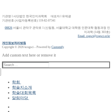
기관명 l 사단법인 한국인지과학회 대표자 l 유제광
기관번호 (사업자등록번호) 119-82-07341
08826
서울시 관악구 관악로 1 (신림동, 서울대학교 대학원 인문대학 협동과정 인
지과학 (14동 303호)
Email. cogsci@cogsci.or.kr
개인정보처리방침
Copyright © 2026 kcogsci – Powered by
Customify
.
Add custom text here or remove it
Search
for:
학회
학술지소개
학회장 인사말
학술대회목록
현 임원진
알림마당
역대 임원진
산하연구회
공지사항
학회현황정보
뉴스레터