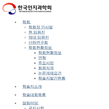
Skip
Menu
Close
to
content
학회
학회장 인사말
현 임원진
역대 임원진
산하연구회
학회현황정보
학회현황정보
연혁
주요사업
회원자격
논문게재요건
학술지발간현황
학술지소개
학술대회목록
알림마당
공지사항