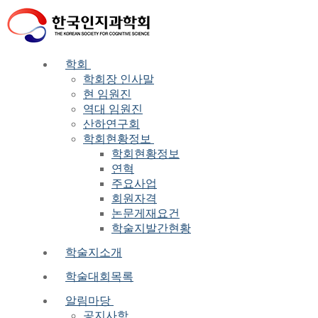
Skip
Menu
Close
to
content
학회
학회장 인사말
현 임원진
역대 임원진
산하연구회
학회현황정보
학회현황정보
연혁
주요사업
회원자격
논문게재요건
학술지발간현황
학술지소개
학술대회목록
알림마당
공지사항