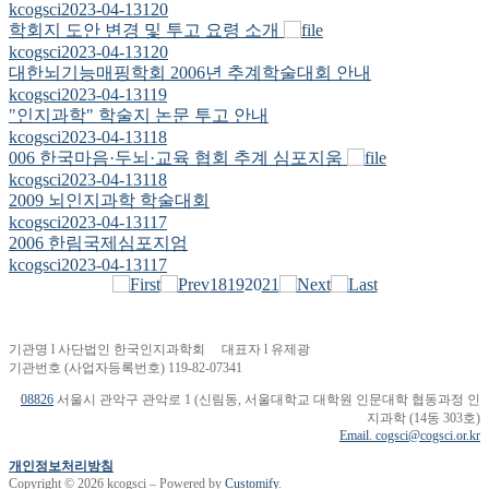
kcogsci
2023-04-13
120
학회지 도안 변경 및 투고 요령 소개
kcogsci
2023-04-13
120
대한뇌기능매핑학회 2006년 추계학술대회 안내
kcogsci
2023-04-13
119
"인지과학" 학술지 논문 투고 안내
kcogsci
2023-04-13
118
006 한국마음·두뇌·교육 협회 추계 심포지움
kcogsci
2023-04-13
118
2009 뇌인지과학 학술대회
kcogsci
2023-04-13
117
2006 한림국제심포지엄
kcogsci
2023-04-13
117
18
19
20
21
기관명 l 사단법인 한국인지과학회 대표자 l 유제광
기관번호 (사업자등록번호) 119-82-07341
08826
서울시 관악구 관악로 1 (신림동, 서울대학교 대학원 인문대학 협동과정 인
지과학 (14동 303호)
Email. cogsci@cogsci.or.kr
개인정보처리방침
Copyright © 2026 kcogsci – Powered by
Customify
.