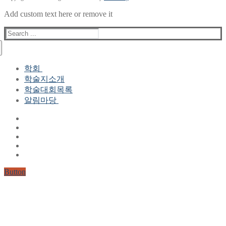
Add custom text here or remove it
Search
for:
학회
학술지소개
학회장 인사말
학술대회목록
현 임원진
알림마당
역대 임원진
산하연구회
공지사항
학회현황정보
뉴스레터
자료실
학회현황정보
Gallery
연혁
공지사항(2006-2015)
주요사업
한글 및 한국어 정보처리 학술대회
회원자격
Button
논문게재요건
학술지발간현황