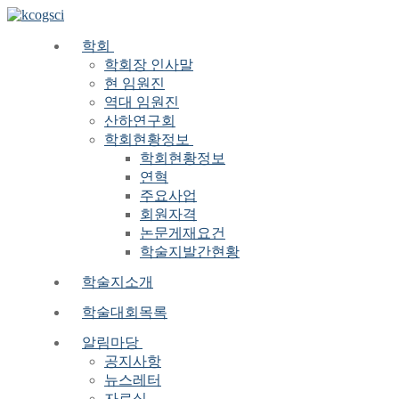
Skip
Menu
Close
to
content
학회
학회장 인사말
현 임원진
역대 임원진
산하연구회
학회현황정보
학회현황정보
연혁
주요사업
회원자격
논문게재요건
학술지발간현황
학술지소개
학술대회목록
알림마당
공지사항
뉴스레터
자료실