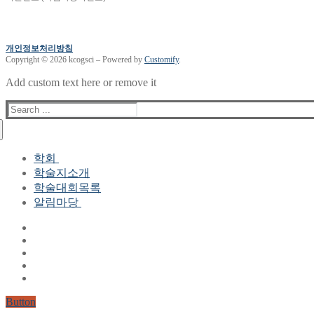
개인정보처리방침
Copyright © 2026 kcogsci – Powered by
Customify
.
Add custom text here or remove it
Search
for:
학회
학술지소개
학회장 인사말
학술대회목록
현 임원진
알림마당
역대 임원진
산하연구회
공지사항
학회현황정보
뉴스레터
자료실
학회현황정보
Gallery
연혁
공지사항(2006-2015)
주요사업
한글 및 한국어 정보처리 학술대회
회원자격
Button
논문게재요건