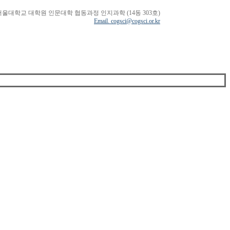
서울대학교 대학원 인문대학 협동과정 인지과학 (14동 303호)
Email. cogsci@cogsci.or.kr