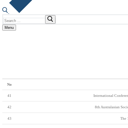
Search
for:
Menu
No
41
International Confere
42
8th Australasian Soc
43
The 