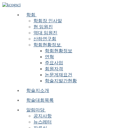
Skip
Menu
Close
to
content
학회
학회장 인사말
현 임원진
역대 임원진
산하연구회
학회현황정보
학회현황정보
연혁
주요사업
회원자격
논문게재요건
학술지발간현황
학술지소개
학술대회목록
알림마당
공지사항
뉴스레터
자료실