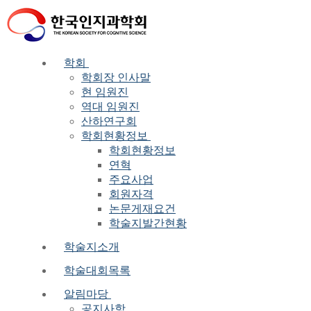
Skip
Menu
Close
to
content
학회
학회장 인사말
현 임원진
역대 임원진
산하연구회
학회현황정보
학회현황정보
연혁
주요사업
회원자격
논문게재요건
학술지발간현황
학술지소개
학술대회목록
알림마당
공지사항