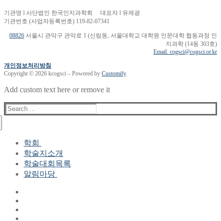
기관명 l 사단법인 한국인지과학회 대표자 l 유제광
기관번호 (사업자등록번호) 119-82-07341
08826
서울시 관악구 관악로 1 (신림동, 서울대학교 대학원 인문대학 협동과정 인
지과학 (14동 303호)
Email. cogsci@cogsci.or.kr
개인정보처리방침
Copyright © 2026 kcogsci – Powered by
Customify
.
Add custom text here or remove it
Search
for:
학회
학술지소개
학회장 인사말
학술대회목록
현 임원진
알림마당
역대 임원진
산하연구회
공지사항
학회현황정보
뉴스레터
자료실
학회현황정보
Gallery
연혁