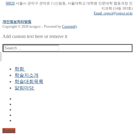
08826
서울시 관악구 관악로 1 (신림동, 서울대학교 대학원 인문대학 협동과정 인
지과학 (14동 303호)
Email. cogsci@cogsci.or.kr
개인정보처리방침
Copyright © 2026 kcogsci – Powered by
Customify
.
Add custom text here or remove it
Search
for:
학회
학술지소개
학회장 인사말
학술대회목록
현 임원진
알림마당
역대 임원진
산하연구회
공지사항
학회현황정보
뉴스레터
자료실
학회현황정보
Gallery
연혁
공지사항(2006-2015)
주요사업
한글 및 한국어 정보처리 학술대회
회원자격
Button
논문게재요건