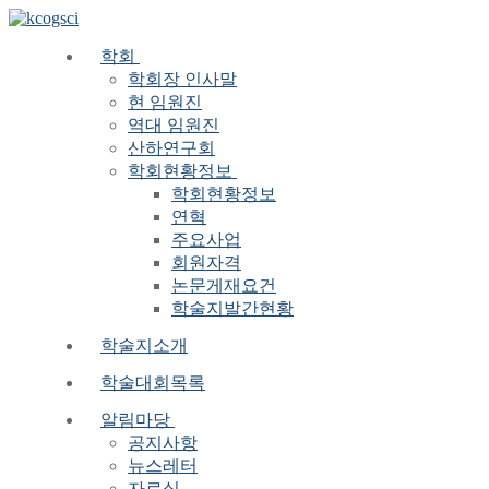
Skip
Menu
Close
to
content
학회
학회장 인사말
현 임원진
역대 임원진
산하연구회
학회현황정보
학회현황정보
연혁
주요사업
회원자격
논문게재요건
학술지발간현황
학술지소개
학술대회목록
알림마당
공지사항
뉴스레터
자료실