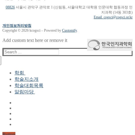
08826
서울시 관악구 관악로 1 (신림동, 서울대학교 대학원 인문대학 협동과정 인
지과학 (14동 303호)
Email. cogsci@cogsci.or.kr
개인정보처리방침
Copyright © 2026 kcogsci – Powered by
Customify
.
Add custom text here or remove it
Search
for:
학회
학술지소개
학회장 인사말
학술대회목록
현 임원진
알림마당
역대 임원진
산하연구회
공지사항
학회현황정보
뉴스레터
자료실
학회현황정보
Gallery
연혁
공지사항(2006-2015)
주요사업
한글 및 한국어 정보처리 학술대회
회원자격
Button