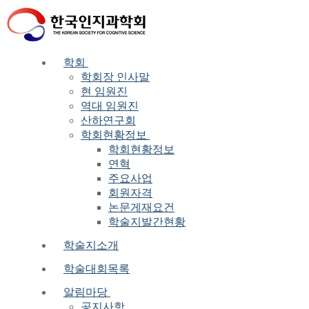
Skip
Menu
Close
to
content
학회
학회장 인사말
현 임원진
역대 임원진
산하연구회
학회현황정보
학회현황정보
연혁
주요사업
회원자격
논문게재요건
학술지발간현황
학술지소개
학술대회목록
알림마당
공지사항