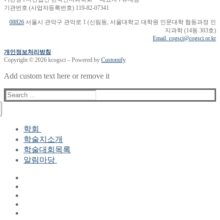
기관번호 (사업자등록번호) 119-82-07341
08826
서울시 관악구 관악로 1 (신림동, 서울대학교 대학원 인문대학 협동과정 인
지과학 (14동 303호)
Email. cogsci@cogsci.or.kr
개인정보처리방침
Copyright © 2026 kcogsci – Powered by
Customify
.
Add custom text here or remove it
Search
for:
학회
학술지소개
학회장 인사말
학술대회목록
현 임원진
알림마당
역대 임원진
산하연구회
공지사항
학회현황정보
뉴스레터
자료실
학회현황정보
Gallery
연혁
공지사항(2006-2015)
주요사업