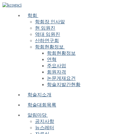
Skip
Menu
Close
to
content
학회
학회장 인사말
현 임원진
역대 임원진
산하연구회
학회현황정보
학회현황정보
연혁
주요사업
회원자격
논문게재요건
학술지발간현황
학술지소개
학술대회목록
알림마당
공지사항
뉴스레터
자료실