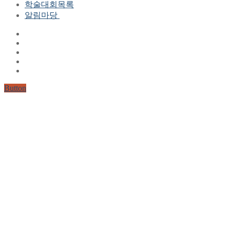
학술대회목록
현 임원진
알림마당
역대 임원진
산하연구회
공지사항
학회현황정보
뉴스레터
자료실
학회현황정보
Gallery
연혁
공지사항(2006-2015)
주요사업
한글 및 한국어 정보처리 학술대회
회원자격
Button
논문게재요건
학술지발간현황