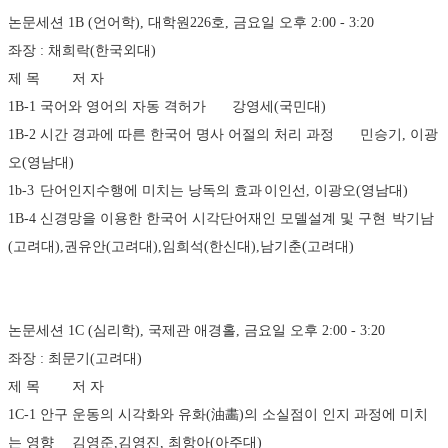
논문세션 1B (언어학), 대학원226호, 금요일 오후 2:00 - 3:20 
좌장 : 채희락(한국외대)
제 목	저 자
1B-1	국어와 영어의 자동 격허가	강영세(국민대)
1B-2	시간 경과에 따른 한국어 명사 어절의 처리 과정	민승기, 이광
오(영남대)
1b-3	단어인지수행에 미치는 낭독의 효과	이인선, 이광오(영남대)
1B-4	신경망을 이용한 한국어 시각단어재인 모델설계 및 구현	박기남
(고려대),권유안(고려대),임희석(한신대),남기춘(고려대)
논문세션 1C (심리학), 국제관 애경홀, 금요일 오후 2:00 - 3:20 
좌장 : 최문기(고려대)
제 목	저 자
1C-1	안구 운동의 시각화와 유화(油畵)의 소실점이 인지 과정에 미치
는 영향	김영준,김영진, 최항아(아주대)