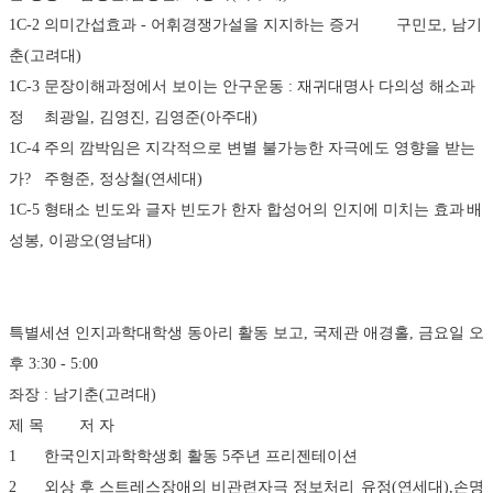
1C-2	의미간섭효과 - 어휘경쟁가설을 지지하는 증거	구민모, 남기
춘(고려대)
1C-3	문장이해과정에서 보이는 안구운동 : 재귀대명사 다의성 해소과
정	최광일, 김영진, 김영준(아주대)
1C-4	주의 깜박임은 지각적으로 변별 불가능한 자극에도 영향을 받는
가?	주형준, 정상철(연세대)
1C-5	형태소 빈도와 글자 빈도가 한자 합성어의 인지에 미치는 효과	배
성봉, 이광오(영남대)
특별세션 인지과학대학생 동아리 활동 보고, 국제관 애경홀, 금요일 오
후 3:30 - 5:00 
좌장 : 남기춘(고려대)
제 목	저 자
1	한국인지과학학생회 활동 5주년 프리젠테이션	
2	외상 후 스트레스장애의 비관련자극 정보처리	유정(연세대),손명