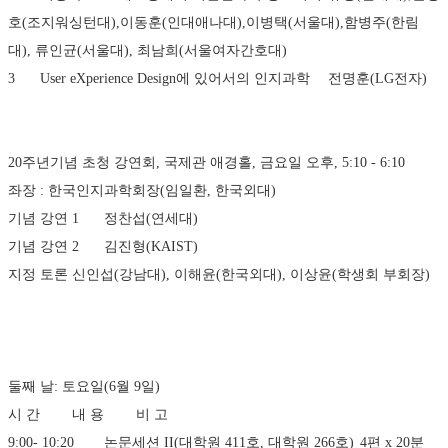
호(조지워싱턴대),이동훈(인대애나대),이병택(서울대),함병주(한림
대), 류인균(서울대), 최남희(서울여자간호대)
3	User eXperience Design에 있어서의 인지과학	전명훈(LG전자)
20주년기념 초청 강연회, 국제관 애경홀, 금요일 오후, 5:10 - 6:10 
좌장 : 한국인지과학회장(임일환, 한국외대)
기념 강연 1	정찬섭(연세대)
기념 강연 2	김진형(KAIST)
지정 토론	신인섭(강남대), 이해윤(한국외대), 이상윤(학생회 부회장)
둘째 날: 토요일(6월 9일)
시 간	내 용	비 고
9:00- 10:20	논문세션 II(대학원 411호, 대학원 266호)	4편 x 20분