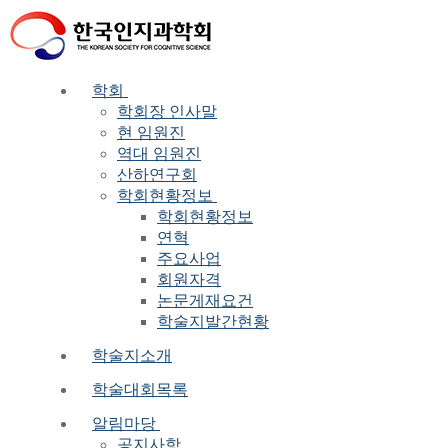
Skip
Menu
Close
to
content
학회
학회장 인사말
현 임원진
역대 임원진
산하연구회
학회현황정보
학회현황정보
연혁
주요사업
회원자격
논문게재요건
학술지발간현황
학술지소개
학술대회목록
알림마당
공지사항