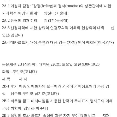
2A-1	이성과 감정: ‘감정(feeling)과 정서(emotion)의 상관관계에 대한 
뇌과학적 해명의 한계’	양선이(서울대)
2A-2	튜링의 외재주의	김영진(동국대)
2A-3	신경과학에 대한 샹줘의 연결주의적 이해와 현상학의 대화	신
인섭(강남대)
2A-4	데카르트의 대상 분류와 대상 없는 (자기) 인식	박치완(한국외대)
논문세션 2B (심리학), 대학원 226호, 토요일 오전 9:00- 10:20 
좌장 : 구민모(고려대)
제 목	저 자
2B-1	후기 이중 언어화자의 모국어와 외국어 의미정보처리 과정 양
상	허주영,구민모,남기춘(고려대)
2B-2	비주얼 월드 패러다임을 사용한 한국어 주제표지 명사구의 이해
과정	최항아, 김영진(아주대)
2B-3	음악의 조와 빠르기 속성에 따른 자기 부여 효과 비교	지재