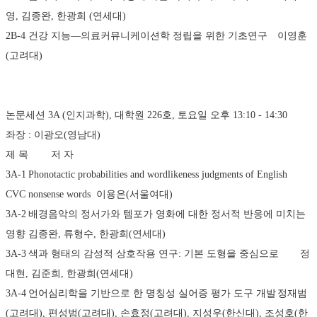
영, 김종완, 한광희 (연세대)
2B-4	건강 지능―의료커뮤니케이션학 정립을 위한 기초연구	이영훈
(고려대)
논문세션 3A (인지과학), 대학원 226호, 토요일 오후 13:10 - 14:30 
좌장 : 이광오(영남대)
제 목	저 자
3A-1	Phonotactic probabilities and wordlikeness judgments of English 
CVC nonsense words	이용은(서울여대)
3A-2	배경음악의 정서가와 템포가 영화에 대한 정서적 반응에 미치는 
영향	김종완, 류형수, 한광희(연세대)
3A-3	색과 형태의 감성적 상호작용 연구: 기본 도형을 중심으로	정
대현, 김준희, 한광희(연세대)
3A-4	언어심리학을 기반으로 한 명칭성 실어증 평가 도구 개발	정재범
(고려대), 편성범(고려대), 손효정(고려대), 지성우(한신대), 조성호(한