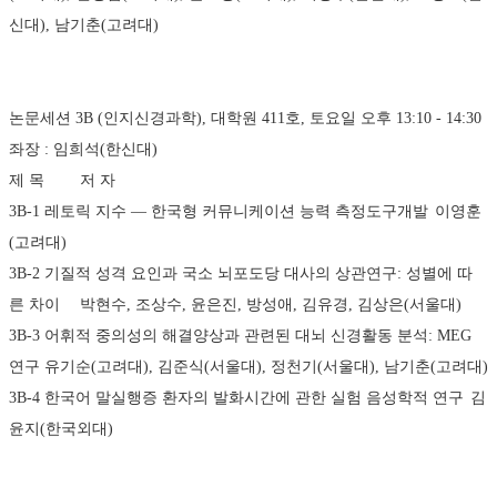
신대), 남기춘(고려대)
논문세션 3B (인지신경과학), 대학원 411호, 토요일 오후 13:10 - 14:30 
좌장 : 임희석(한신대)
제 목	저 자
3B-1	레토릭 지수 ― 한국형 커뮤니케이션 능력 측정도구개발	이영훈
(고려대)
3B-2	기질적 성격 요인과 국소 뇌포도당 대사의 상관연구: 성별에 따
른 차이	박현수, 조상수, 윤은진, 방성애, 김유경, 김상은(서울대)
3B-3	어휘적 중의성의 해결양상과 관련된 대뇌 신경활동 분석: MEG 
연구	유기순(고려대), 김준식(서울대), 정천기(서울대), 남기춘(고려대)
3B-4	한국어 말실행증 환자의 발화시간에 관한 실험 음성학적 연구	김
윤지(한국외대)