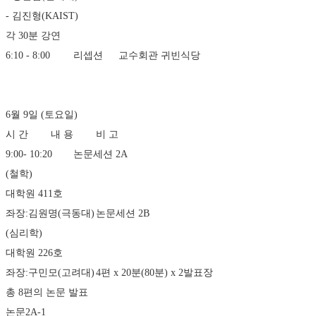
- 김진형(KAIST) 
각 30분 강연
6:10 - 8:00	리셉션	교수회관 귀빈식당
6월 9일 (토요일)
시 간	내 용	비 고
9:00- 10:20	논문세션 2A 
(철학) 
대학원 411호 
좌장:김원명(극동대)	논문세션 2B
(심리학)
대학원 226호
좌장:구민모(고려대)	4편 x 20분(80분) x 2발표장
총 8편의 논문 발표
논문2A-1