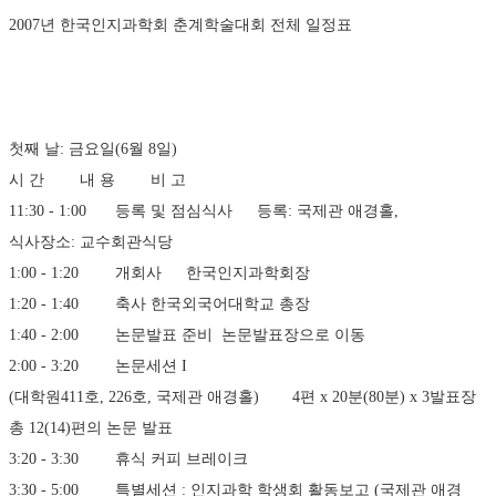
2007년 한국인지과학회 춘계학술대회 전체 일정표
첫째 날: 금요일(6월 8일)
시 간	내 용	비 고
11:30 - 1:00	등록 및 점심식사	등록: 국제관 애경홀, 
식사장소: 교수회관식당
1:00 - 1:20	개회사	한국인지과학회장
1:20 - 1:40	축사	한국외국어대학교 총장
1:40 - 2:00	논문발표 준비	논문발표장으로 이동
2:00 - 3:20	논문세션 I
(대학원411호, 226호, 국제관 애경홀)	4편 x 20분(80분) x 3발표장 
총 12(14)편의 논문 발표
3:20 - 3:30	휴식	커피 브레이크
3:30 - 5:00	특별세션 : 인지과학 학생회 활동보고 (국제관 애경