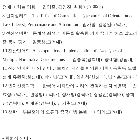
정에 미치는 영향	김영준, 김영진, 최항아(아주대)
8 인지심리학	The Effect of Competition Type and Goal Orientation on 
Task Interest, Performance and Attribution	임가람, 김성일(고려대)
9 전산언어학	통계적 최적성 이론을 활용한 의미 중의성 해소 알고리
즘 동시 평가	김동성(고려대)
10 전산언어학	A Computational Implementation of Two Types of 
Multiple Nominative Constructions	김종복(경희대), 양재형(강남대)
11 전산언어학	대뇌 언어 정보처리 원리를 반영한 어휘자동획득 모델
설계	유원희(한신대), 박기남(고려대), 임희석(한신대), 남기춘(고려대)
12 인지신경과학	한국어 시각단어 처리에 관여하는 대뇌영역	손
효정(고려대), 편성범(고려대), 정재범(경북대), 장용민(경북대), 송희
진(경북대), 이재준(경북대), 남기춘(고려대)
13 철학	부분전체의 오류와 중국어방 논변	이영의(고려대)
- 학회장 안내 -