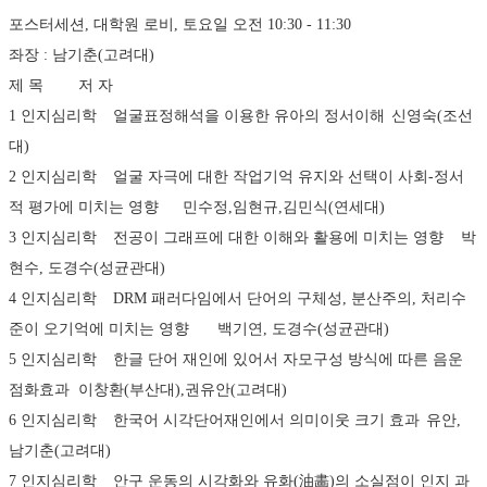
포스터세션, 대학원 로비, 토요일 오전 10:30 - 11:30
좌장 : 남기춘(고려대)
제 목	저 자
1 인지심리학	얼굴표정해석을 이용한 유아의 정서이해	신영숙(조선
대)
2 인지심리학	얼굴 자극에 대한 작업기억 유지와 선택이 사회-정서
적 평가에 미치는 영향	민수정,임현규,김민식(연세대)
3 인지심리학	전공이 그래프에 대한 이해와 활용에 미치는 영향	박
현수, 도경수(성균관대)
4 인지심리학	DRM 패러다임에서 단어의 구체성, 분산주의, 처리수
준이 오기억에 미치는 영향	백기연, 도경수(성균관대)
5 인지심리학	한글 단어 재인에 있어서 자모구성 방식에 따른 음운 
점화효과	이창환(부산대),권유안(고려대)
6 인지심리학	한국어 시각단어재인에서 의미이웃 크기 효과	유안, 
남기춘(고려대)
7 인지심리학	안구 운동의 시각화와 유화(油畵)의 소실점이 인지 과