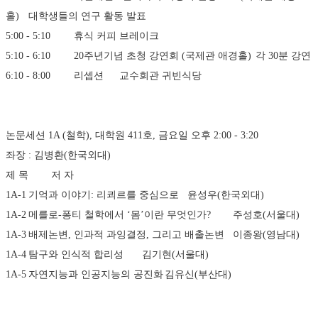
홀)	대학생들의 연구 활동 발표
5:00 - 5:10	휴식	커피 브레이크
5:10 - 6:10	20주년기념 초청 강연회 (국제관 애경홀)	각 30분 강연
6:10 - 8:00	리셉션	교수회관 귀빈식당
논문세션 1A (철학), 대학원 411호, 금요일 오후 2:00 - 3:20 
좌장 : 김병환(한국외대)
제 목	저 자
1A-1	기억과 이야기: 리쾨르를 중심으로	윤성우(한국외대)
1A-2	메를로-퐁티 철학에서 ‘몸’이란 무엇인가?	주성호(서울대)
1A-3	배제논변, 인과적 과잉결정, 그리고 배출논변	이종왕(영남대)
1A-4	탐구와 인식적 합리성	김기현(서울대)
1A-5	자연지능과 인공지능의 공진화	김유신(부산대)