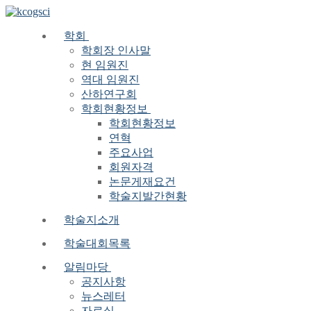
Skip
Menu
Close
to
content
학회
학회장 인사말
현 임원진
역대 임원진
산하연구회
학회현황정보
학회현황정보
연혁
주요사업
회원자격
논문게재요건
학술지발간현황
학술지소개
학술대회목록
알림마당
공지사항
뉴스레터
자료실