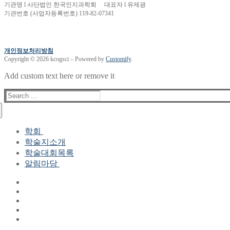
기관명 l 사단법인 한국인지과학회 대표자 l 유제광
기관번호 (사업자등록번호) 119-82-07341
개인정보처리방침
Copyright © 2026 kcogsci – Powered by
Customify
.
Add custom text here or remove it
Search
for:
학회
학술지소개
학회장 인사말
학술대회목록
현 임원진
알림마당
역대 임원진
산하연구회
공지사항
학회현황정보
뉴스레터
자료실
학회현황정보
Gallery
연혁
공지사항(2006-2015)
주요사업
한글 및 한국어 정보처리 학술대회
회원자격