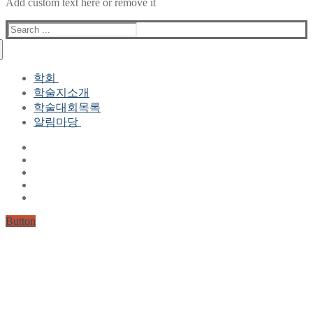
Add custom text here or remove it
Search
for:
학회
학술지소개
학회장 인사말
학술대회목록
현 임원진
알림마당
역대 임원진
산하연구회
공지사항
학회현황정보
뉴스레터
자료실
학회현황정보
Gallery
연혁
공지사항(2006-2015)
주요사업
한글 및 한국어 정보처리 학술대회
회원자격
Button
논문게재요건
학술지발간현황