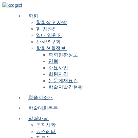
Skip
Menu
Close
to
content
학회
학회장 인사말
현 임원진
역대 임원진
산하연구회
학회현황정보
학회현황정보
연혁
주요사업
회원자격
논문게재요건
학술지발간현황
학술지소개
학술대회목록
알림마당
공지사항
뉴스레터
자료실