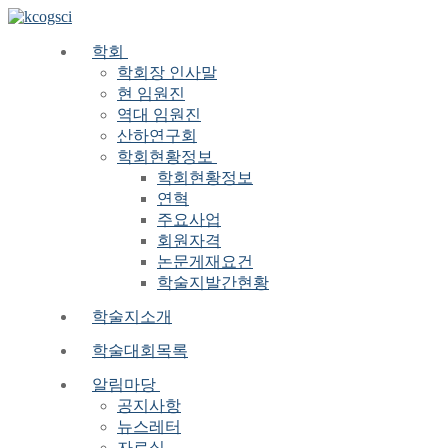
Skip
Menu
Close
to
content
학회
학회장 인사말
현 임원진
역대 임원진
산하연구회
학회현황정보
학회현황정보
연혁
주요사업
회원자격
논문게재요건
학술지발간현황
학술지소개
학술대회목록
알림마당
공지사항
뉴스레터
자료실