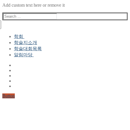
Add custom text here or remove it
Search
for:
학회
학술지소개
학회장 인사말
학술대회목록
현 임원진
알림마당
역대 임원진
산하연구회
공지사항
학회현황정보
뉴스레터
자료실
학회현황정보
Gallery
연혁
공지사항(2006-2015)
주요사업
한글 및 한국어 정보처리 학술대회
회원자격
Button
논문게재요건
학술지발간현황