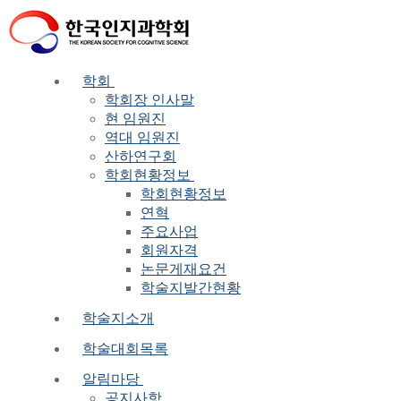
Skip
Menu
Close
to
content
학회
학회장 인사말
현 임원진
역대 임원진
산하연구회
학회현황정보
학회현황정보
연혁
주요사업
회원자격
논문게재요건
학술지발간현황
학술지소개
학술대회목록
알림마당
공지사항