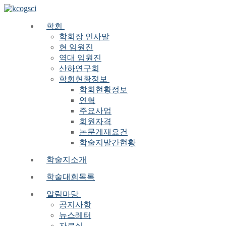
Skip
Menu
Close
to
content
학회
학회장 인사말
현 임원진
역대 임원진
산하연구회
학회현황정보
학회현황정보
연혁
주요사업
회원자격
논문게재요건
학술지발간현황
학술지소개
학술대회목록
알림마당
공지사항
뉴스레터
자료실