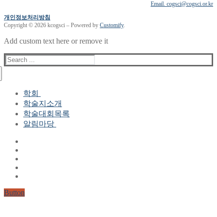
Email. cogsci@cogsci.or.kr
개인정보처리방침
Copyright © 2026 kcogsci – Powered by
Customify
.
Add custom text here or remove it
Search
for:
학회
학술지소개
학회장 인사말
학술대회목록
현 임원진
알림마당
역대 임원진
산하연구회
공지사항
학회현황정보
뉴스레터
자료실
학회현황정보
Gallery
연혁
공지사항(2006-2015)
주요사업
한글 및 한국어 정보처리 학술대회
회원자격
Button
논문게재요건
학술지발간현황