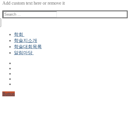
Add custom text here or remove it
Search
for:
학회
학술지소개
학회장 인사말
학술대회목록
현 임원진
알림마당
역대 임원진
산하연구회
공지사항
학회현황정보
뉴스레터
자료실
학회현황정보
Gallery
연혁
공지사항(2006-2015)
주요사업
한글 및 한국어 정보처리 학술대회
회원자격
Button
논문게재요건
학술지발간현황