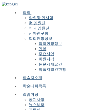
Skip
Menu
Close
to
content
학회
학회장 인사말
현 임원진
역대 임원진
산하연구회
학회현황정보
학회현황정보
연혁
주요사업
회원자격
논문게재요건
학술지발간현황
학술지소개
학술대회목록
알림마당
공지사항
뉴스레터
자료실