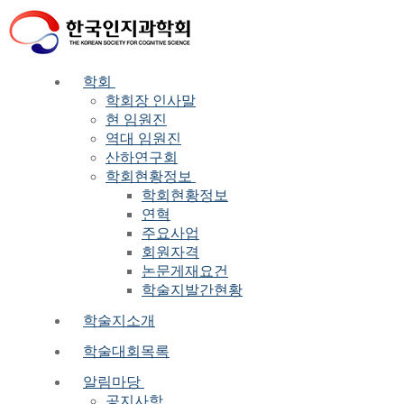
Skip
Menu
Close
to
content
학회
학회장 인사말
현 임원진
역대 임원진
산하연구회
학회현황정보
학회현황정보
연혁
주요사업
회원자격
논문게재요건
학술지발간현황
학술지소개
학술대회목록
알림마당
공지사항