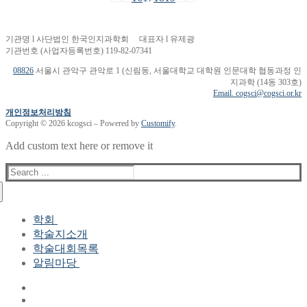
기관명 l 사단법인 한국인지과학회 대표자 l 유제광
기관번호 (사업자등록번호) 119-82-07341
08826
서울시 관악구 관악로 1 (신림동, 서울대학교 대학원 인문대학 협동과정 인
지과학 (14동 303호)
Email. cogsci@cogsci.or.kr
개인정보처리방침
Copyright © 2026 kcogsci – Powered by
Customify
.
Add custom text here or remove it
Search
for:
학회
학술지소개
학회장 인사말
학술대회목록
현 임원진
알림마당
역대 임원진
산하연구회
공지사항
학회현황정보
뉴스레터
자료실
학회현황정보