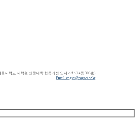
서울대학교 대학원 인문대학 협동과정 인지과학 (14동 303호)
Email. cogsci@cogsci.or.kr