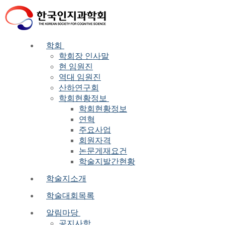
Skip
Menu
Close
to
content
학회
학회장 인사말
현 임원진
역대 임원진
산하연구회
학회현황정보
학회현황정보
연혁
주요사업
회원자격
논문게재요건
학술지발간현황
학술지소개
학술대회목록
알림마당
공지사항