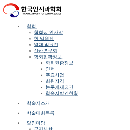
Skip
Menu
Close
to
content
학회
학회장 인사말
현 임원진
역대 임원진
산하연구회
학회현황정보
학회현황정보
연혁
주요사업
회원자격
논문게재요건
학술지발간현황
학술지소개
학술대회목록
알림마당
공지사항