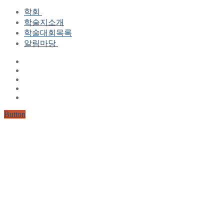
학회
학술지소개
학회장 인사말
학술대회목록
현 임원진
알림마당
역대 임원진
산하연구회
공지사항
학회현황정보
뉴스레터
자료실
학회현황정보
Gallery
연혁
공지사항(2006-2015)
주요사업
한글 및 한국어 정보처리 학술대회
회원자격
Button
논문게재요건
학술지발간현황