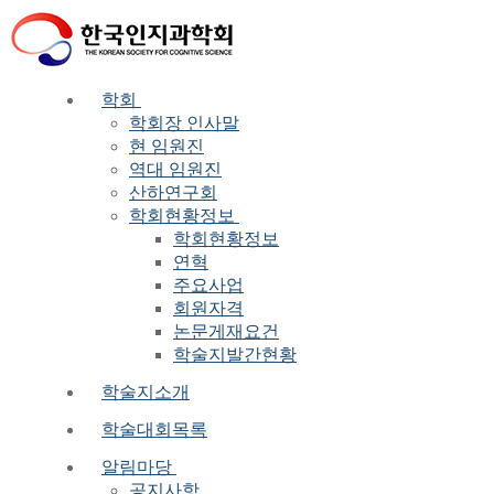
Skip
Menu
Close
to
content
학회
학회장 인사말
현 임원진
역대 임원진
산하연구회
학회현황정보
학회현황정보
연혁
주요사업
회원자격
논문게재요건
학술지발간현황
학술지소개
학술대회목록
알림마당
공지사항