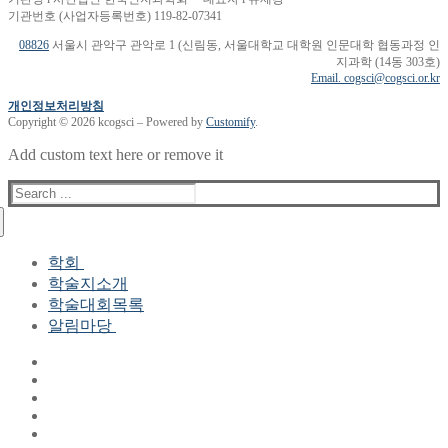
기관번호 (사업자등록번호) 119-82-07341
08826
서울시 관악구 관악로 1 (신림동, 서울대학교 대학원 인문대학 협동과정 인
지과학 (14동 303호)
Email. cogsci@cogsci.or.kr
개인정보처리방침
Copyright © 2026 kcogsci – Powered by
Customify
.
Add custom text here or remove it
Search
for:
학회
학술지소개
학회장 인사말
학술대회목록
현 임원진
알림마당
역대 임원진
산하연구회
공지사항
학회현황정보
뉴스레터
자료실
학회현황정보
Gallery
연혁
공지사항(2006-2015)
주요사업