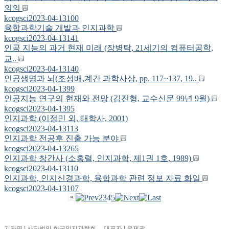
의의
kcogsci
2023-04-13
100
융합과학기술 개발과 인지과학
kcogsci
2023-04-13
141
인공 지능의 과거 현재 미래 (장병탁, 21세기의 컴퓨터공학,
교..
kcogsci
2023-04-13
140
인공생명과 뇌(조성배,계간 과학사상, pp. 117~137, 19..
kcogsci
2023-04-13
99
인공지능 연구의 현재와 전망 (김진형, 교수신문 99년 9월)
kcogsci
2023-04-13
95
인지과학 (이정민 외, 태학사, 2001)
kcogsci
2023-04-13
113
인지과학 전공후 진출 가능 분야
kcogsci
2023-04-13
265
인지과학 창간사 (소홍렬, 인지과학, 제1권 1호, 1989)
kcogsci
2023-04-13
110
인지과학, 인지신경과학, 융합과학 관련 정보 자료 화일
kcogsci
2023-04-13
107
2
3
4
5
기관명 l 사단법인 한국인지과학회 대표자 l 유제광